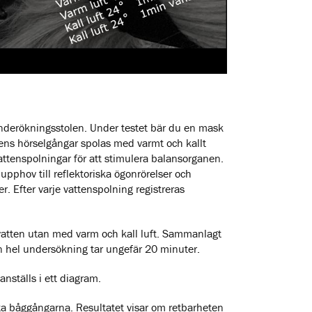
nderökningsstolen. Under testet bär du en mask
ens hörselgångar spolas med varmt och kallt
vattenspolningar för att stimulera balansorganen.
pphov till reflektoriska ögonrörelser och
er. Efter varje vattenspolning registreras
vatten utan med varm och kall luft. Sammanlagt
en hel undersökning tar ungefär 20 minuter.
ställs i ett diagram.
ta båggångarna. Resultatet visar om retbarheten