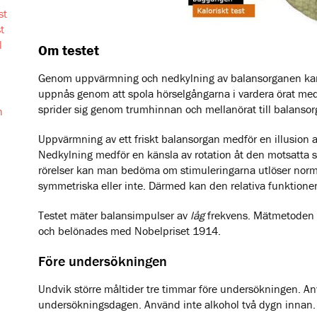
st
t
l
Om testet
Genom uppvärmning och nedkylning av balansorganen kan
uppnås genom att spola hörselgångarna i vardera örat med
sprider sig genom trumhinnan och mellanörat till balansor
h
Uppvärmning av ett friskt balansorgan medför en illusion a
Nedkylning medför en känsla av rotation åt den motsatta 
rörelser kan man bedöma om stimuleringarna utlöser norma
symmetriska eller inte. Därmed kan den relativa funktione
Testet mäter balansimpulser av
låg
frekvens. Mätmetoden 
och belönades med Nobelpriset 1914.
Före undersökningen
Undvik större måltider tre timmar före undersökningen. A
undersökningsdagen. Använd inte alkohol två dygn innan.