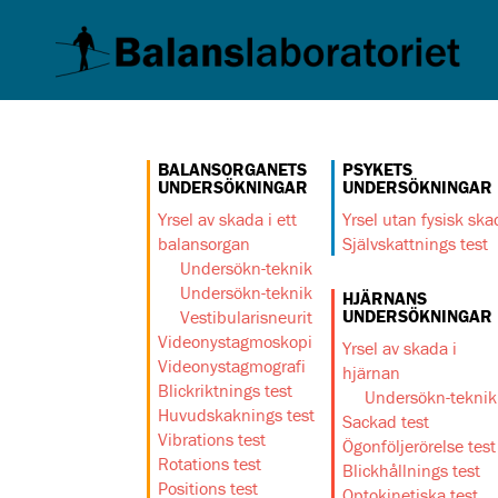
BALANSORGANETS
PSYKETS
UNDERSÖKNINGAR
UNDERSÖKNINGAR
Yrsel av skada i ett
Yrsel utan fysisk ska
balansorgan
Självskattnings test
Undersökn-teknik
Undersökn-teknik
HJÄRNANS
UNDERSÖKNINGAR
Vestibularisneurit
Videonystagmoskopi
Yrsel av skada i
Videonystagmografi
hjärnan
Blickriktnings test
Undersökn-teknik
Huvudskaknings test
Sackad test
Vibrations test
Ögonföljerörelse test
Rotations test
Blickhållnings test
Positions test
Optokinetiska test