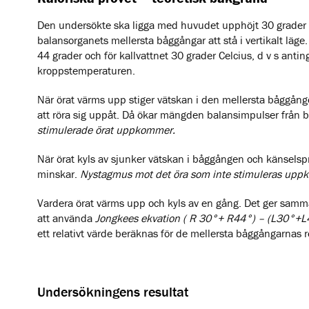
Den undersökte ska ligga med huvudet upphöjt 30 grader f
balansorganets mellersta båggångar att stå i vertikalt läge
44 grader och för kallvattnet 30 grader Celcius, d v s antin
kroppstemperaturen.
När örat värms upp stiger vätskan i den mellersta båggå
att röra sig uppåt. Då ökar mängden balansimpulser från b
stimulerade örat uppkommer.
När örat kyls av sjunker vätskan i båggången och känsels
minskar.
Nystagmus mot det öra som inte stimuleras upp
Vardera örat värms upp och kyls av en gång. Det ger samm
att använda
Jongkees ekvation ( R 30°+ R44°) – (L30°
ett relativt värde beräknas för de mellersta båggångarnas r
Undersökningens resultat