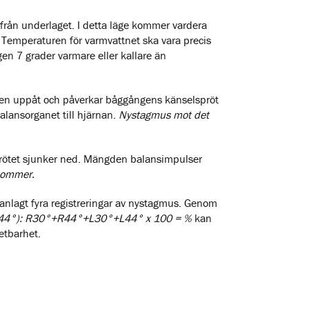
rån underlaget. I detta läge kommer vardera
. Temperaturen för varmvattnet ska vara precis
gen 7 grader varmare eller kallare än
ngen uppåt och påverkar båggångens känselspröt
alansorganet till hjärnan.
Nystagmus mot det
prötet sjunker ned. Mängden balansimpulser
kommer.
anlagt fyra registreringar av nystagmus. Genom
+L44°): R30°+R44°+L30°+L44° x 100 = %
kan
etbarhet.