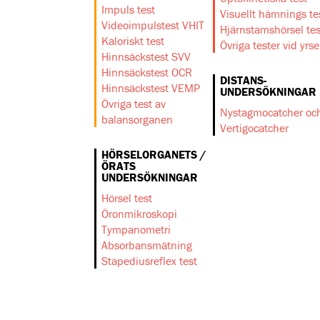
Impuls test
Visuellt hämnings te
Videoimpulstest VHIT
Hjärnstamshörsel tes
Kaloriskt test
Övriga tester vid yrse
Hinnsäckstest SVV
Hinnsäckstest OCR
DISTANS-
Hinnsäckstest VEMP
UNDERSÖKNINGAR
Övriga test av
Nystagmocatcher oc
balansorganen
Vertigocatcher
HÖRSELORGANETS /
ÖRATS
UNDERSÖKNINGAR
Hörsel test
Öronmikroskopi
Tympanometri
Absorbansmätning
Stapediusreflex test