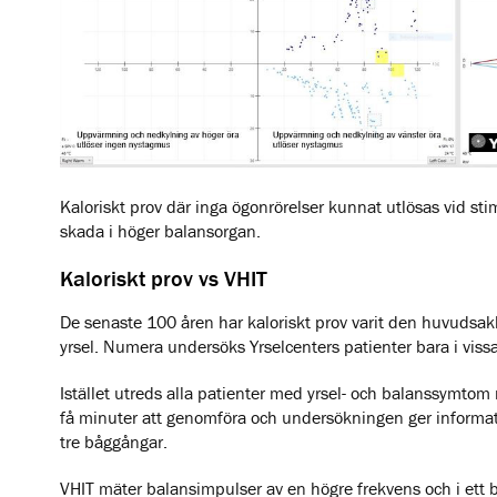
Kaloriskt prov där inga ögonrörelser kunnat utlösas vid sti
skada i höger balansorgan.
Kaloriskt prov vs VHIT
De senaste 100 åren har kaloriskt prov varit den huvudsa
yrsel. Numera undersöks Yrselcenters patienter bara i vissa
Istället utreds alla patienter med yrsel- och balanssymto
få minuter att genomföra och undersökningen ger informat
tre båggångar.
VHIT mäter balansimpulser av en högre frekvens och i ett 