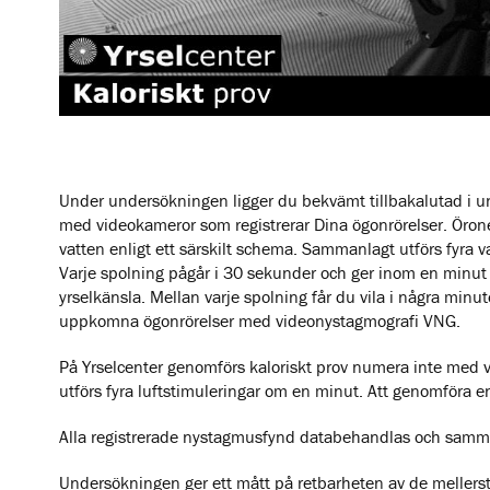
Under undersökningen ligger du bekvämt tillbakalutad i u
med videokameror som registrerar Dina ögonrörelser. Öron
vatten enligt ett särskilt schema. Sammanlagt utförs fyra 
Varje spolning pågår i 30 sekunder och ger inom en minut u
yrselkänsla. Mellan varje spolning får du vila i några minut
uppkomna ögonrörelser med videonystagmografi VNG.
På Yrselcenter genomförs kaloriskt prov numera inte med 
utförs fyra luftstimuleringar om en minut. Att genomföra 
Alla registrerade nystagmusfynd databehandlas och samman
Undersökningen ger ett mått på retbarheten av de mellers