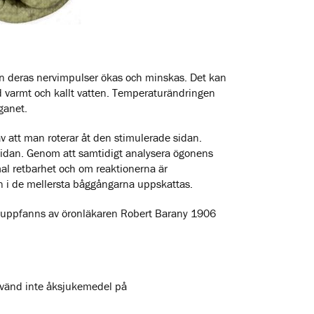
 deras nervimpulser ökas och minskas. Det kan
 varmt och kallt vatten. Temperaturändringen
ganet.
v att man roterar åt den stimulerade sidan.
sidan. Genom att samtidigt analysera ögonens
l retbarhet och om reaktionerna är
n i de mellersta båggångarna uppskattas.
uppfanns av öronläkaren Robert Barany 1906
nvänd inte åksjukemedel på