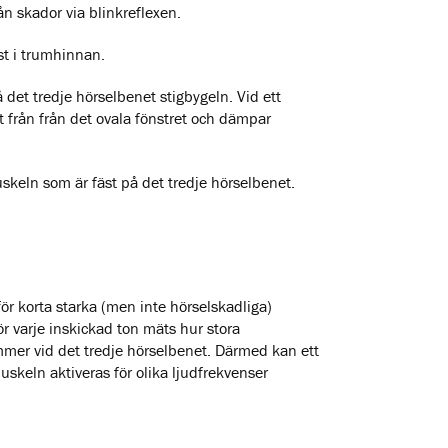
ån skador via blinkreflexen.
t i trumhinnan.
det tredje hörselbenet stigbygeln. Vid ett
t från från det ovala fönstret och dämpar
keln som är fäst på det tredje hörselbenet.
ör korta starka (men inte hörselskadliga)
r varje inskickad ton mäts hur stora
er vid det tredje hörselbenet. Därmed kan ett
skeln aktiveras för olika ljudfrekvenser