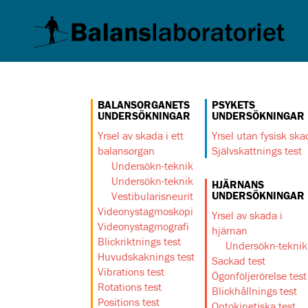
BALANSORGANETS
PSYKETS
UNDERSÖKNINGAR
UNDERSÖKNINGAR
Yrsel av skada i ett
Yrsel utan fysisk ska
balansorgan
Självskattnings test
Undersökn-teknik
Undersökn-teknik
HJÄRNANS
UNDERSÖKNINGAR
Vestibularisneurit
Videonystagmoskopi
Yrsel av skada i
Videonystagmografi
hjärnan
Blickriktnings test
Undersökn-teknik
Huvudskaknings test
Sackad test
Vibrations test
Ögonföljerörelse test
Rotations test
Blickhållnings test
Positions test
Optokinetiska test