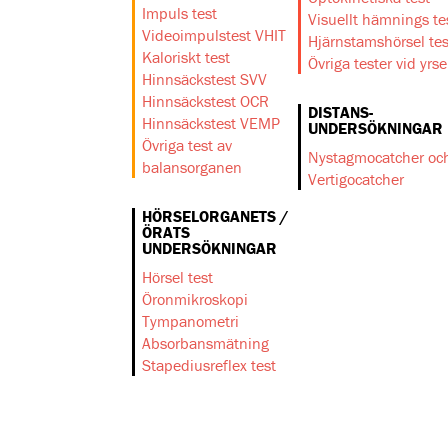
Impuls test
Visuellt hämnings te
Videoimpulstest VHIT
Hjärnstamshörsel tes
Kaloriskt test
Övriga tester vid yrse
Hinnsäckstest SVV
Hinnsäckstest OCR
DISTANS-
Hinnsäckstest VEMP
UNDERSÖKNINGAR
Övriga test av
Nystagmocatcher oc
balansorganen
Vertigocatcher
HÖRSELORGANETS /
ÖRATS
UNDERSÖKNINGAR
Hörsel test
Öronmikroskopi
Tympanometri
Absorbansmätning
Stapediusreflex test