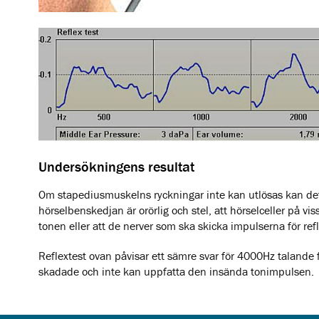
Undersökningens resultat
Om stapediusmuskelns ryckningar inte kan utlösas kan detta 
hörselbenskedjan är orörlig och stel, att hörselceller på vis
tonen eller att de nerver som ska skicka impulserna för re
Reflextest ovan påvisar ett sämre svar för 4000Hz talande f
skadade och inte kan uppfatta den insända tonimpulsen.