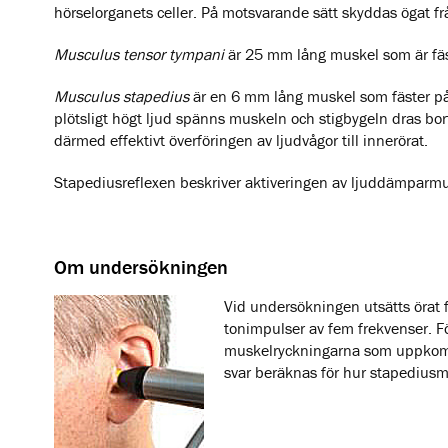
hörselorganets celler. På motsvarande sätt skyddas ögat fr
Musculus tensor tympani
är 25 mm lång muskel som är fäs
Musculus stapedius
är en 6 mm lång muskel som fäster på 
plötsligt högt ljud spänns muskeln och stigbygeln dras bor
därmed effektivt överföringen av ljudvågor till innerörat.
Stapediusreflexen beskriver aktiveringen av ljuddämparmus
Om undersökningen
Vid undersökningen utsätts örat f
tonimpulser av fem frekvenser. Fö
muskelryckningarna som uppkomm
svar beräknas för hur stapediusmu