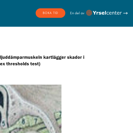
YRSELCENTER
BOKA TID
 ljuddämparmuskeln kartlägger skador i
lex thresholds test)