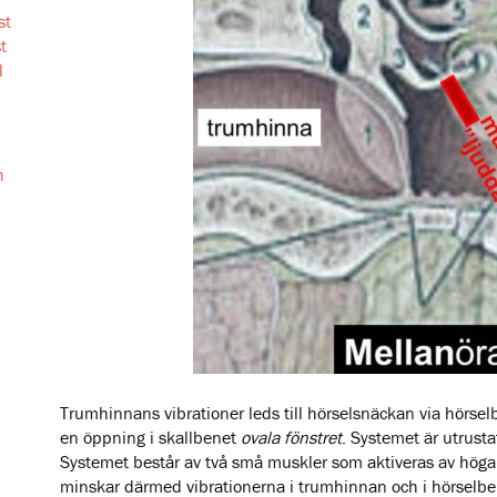
st
t
l
h
Trumhinnans vibrationer leds till hörselsnäckan via hörs
en öppning i skallbenet
ovala fönstret
. Systemet är utrust
Systemet består av två små muskler som aktiveras av höga 
minskar därmed vibrationerna i trumhinnan och i hörselb