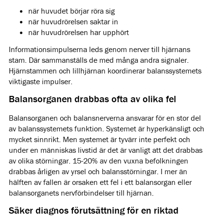
när huvudet börjar röra sig
när huvudrörelsen saktar in
när huvudrörelsen har upphört
Informationsimpulserna leds genom nerver till hjärnans
stam. Där sammanställs de med många andra signaler.
Hjärnstammen och lillhjärnan koordinerar balanssystemets
viktigaste impulser.
Balansorganen drabbas ofta av olika fel
Balansorganen och balansnerverna ansvarar för en stor del
av balanssystemets funktion. Systemet är hyperkänsligt och
mycket sinnrikt. Men systemet är tyvärr inte perfekt och
under en människas livstid är det är vanligt att det drabbas
av olika störningar. 15-20% av den vuxna befolkningen
drabbas årligen av yrsel och balansstörningar. I mer än
hälften av fallen är orsaken ett fel i ett balansorgan eller
balansorganets nervförbindelser till hjärnan.
Säker diagnos förutsättning för en riktad