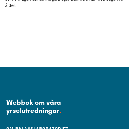
ålder.
Webbok om våra
yrselutredningar
.
OM BALANSLABORATORIET