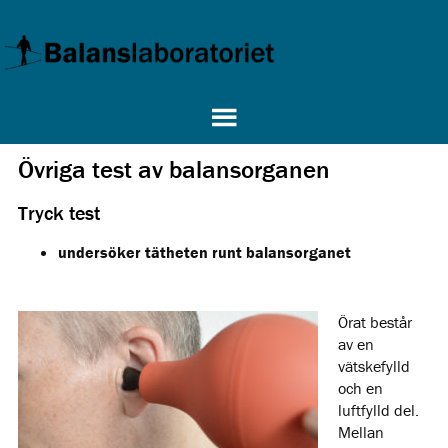
Övriga test av balansorganen
Tryck test
undersöker tätheten runt balansorganet
Örat består
av en
vätskefylld
och en
luftfylld del.
Mellan