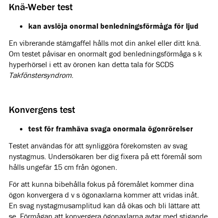
Knä-Weber test
kan avslöja onormal benledningsförmåga för ljud
En vibrerande stämgaffel hålls mot din ankel eller ditt knä.
Om testet påvisar en onormalt god benledningsförmåga s k
hyperhörsel i ett av öronen kan detta tala för SCDS
Takfönstersyndrom
.
Konvergens test
test för framhäva svaga onormala ögonrörelser
Testet användas för att synliggöra förekomsten av svag
nystagmus. Undersökaren ber dig fixera på ett föremål som
hålls ungefär 15 cm från ögonen.
För att kunna bibehålla fokus på föremålet kommer dina
ögon konvergera d v s ögonaxlarna kommer att vridas inåt.
En svag nystagmusamplitud kan då ökas och bli lättare att
se. Förmågan att konvergera ögonaxlarna avtar med stigande