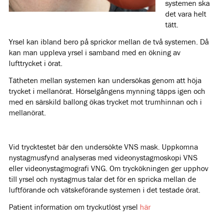
systemen ska
det vara helt
tätt.
Yrsel kan ibland bero på sprickor mellan de två systemen. Då
kan man uppleva yrsel i samband med en ökning av
lufttrycket i örat.
Tätheten mellan systemen kan undersökas genom att höja
trycket i mellanörat. Hörselgångens mynning täpps igen och
med en särskild ballong ökas trycket mot trumhinnan och i
mellanörat.
Vid trycktestet bär den undersökte VNS mask. Uppkomna
nystagmusfynd analyseras med videonystagmoskopi VNS
eller videonystagmografi VNG. Om tryckökningen ger upphov
till yrsel och nystagmus talar det för en spricka mellan de
luftförande och vätskeförande systemen i det testade örat.
Patient information om tryckutlöst yrsel
här