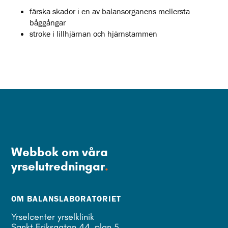
färska skador i en av balansorganens mellersta
båggångar
stroke i lillhjärnan och hjärnstammen
Webbok om våra
yrselutredningar
.
OM BALANSLABORATORIET
Yrselcenter yrselklinik
Sankt Eriksgatan 44, plan 5