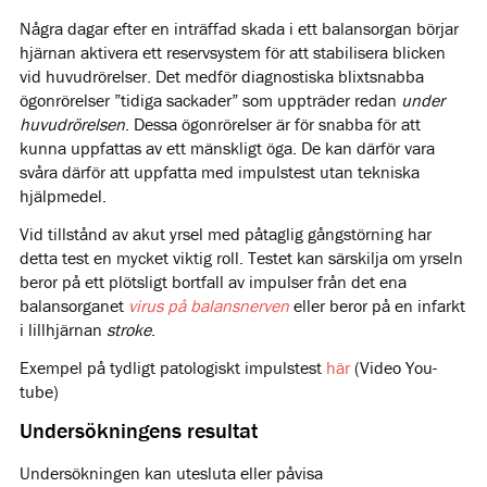
Några dagar efter en inträffad skada i ett balansorgan börjar
hjärnan aktivera ett reservsystem för att stabilisera blicken
vid huvudrörelser. Det medför diagnostiska blixtsnabba
ögonrörelser ”tidiga sackader” som uppträder redan
under
huvudrörelsen
. Dessa ögonrörelser är för snabba för att
kunna uppfattas av ett mänskligt öga. De kan därför vara
svåra därför att uppfatta med impulstest utan tekniska
hjälpmedel.
Vid tillstånd av akut yrsel med påtaglig gångstörning har
detta test en mycket viktig roll. Testet kan särskilja om yrseln
beror på ett plötsligt bortfall av impulser från det ena
balansorganet
virus på balansnerven
eller beror på en infarkt
i lillhjärnan
stroke
.
Exempel på tydligt patologiskt impulstest
här
(Video You-
tube)
Undersökningens resultat
Undersökningen kan utesluta eller påvisa