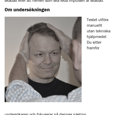
skadad eller att nerven som ska leda impulsen är skadad.
Om undersökningen
Testet utförs
manuellt
utan tekniska
hjälpmedel.
Du sitter
framför
undersökaren och fokuserar på dennes nästipp.